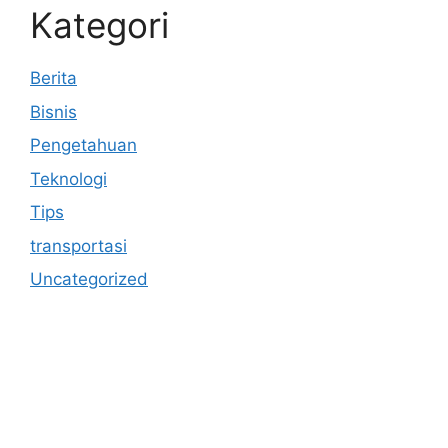
Kategori
Berita
Bisnis
Pengetahuan
Teknologi
Tips
transportasi
Uncategorized
https://anoboy.onl/
https://merahputih88gacor6.store/
MerahPutih88