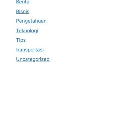
Berita
Bisnis
Pengetahuan
Teknologi
Tips
transportasi
Uncategorized
https://anoboy.onl/
https://merahputih88gacor6.store/
MerahPutih88
Situs Slot Online Terpercaya
Anichin