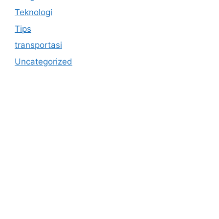
Teknologi
Tips
transportasi
Uncategorized
https://anoboy.onl/
https://merahputih88gacor6.store/
MerahPutih88
Situs Slot Online Terpercaya
Anichin
https://motorbalap.id/
Okekios