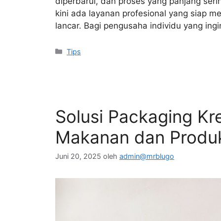
diperbarui, dan proses yang panjang ser
kini ada layanan profesional yang siap m
lancar. Bagi pengusaha individu yang ing
Kategori
Tips
Solusi Packaging Kre
Makanan dan Produ
Juni 20, 2025
oleh
admin@mrblugo