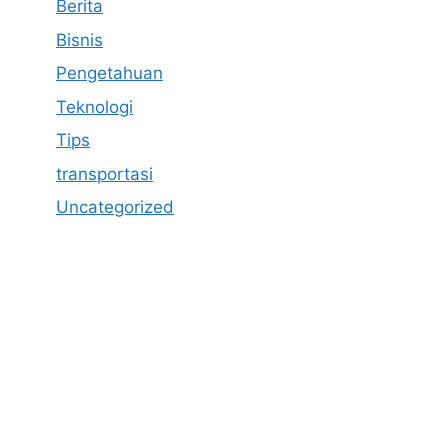
Berita
Bisnis
Pengetahuan
Teknologi
Tips
transportasi
Uncategorized
https://anoboy.onl/
https://merahputih88gacor6.store/
MerahPutih88
Situs Slot Online Terpercaya
Anichin