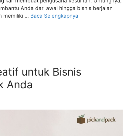
ing kali membuat pengusaha kesulitan. Untungnya,
embantu Anda dari awal hingga bisnis berjalan
in memiliki …
Baca Selengkapnya
atif untuk Bisnis
k Anda